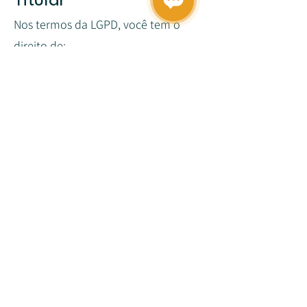
Titular
Nos termos da LGPD, você tem o
direito de:
Confirmar a existência do
tratamento de seus dados.
Acessar, corrigir ou atualizar seus
dados pessoais.
Solicitar a portabilidade ou exclusão
de dados, quando aplicável.
Revogar consentimentos e se opor
ao tratamento de dados, nos limites
legais.
Para exercer seus direitos, entre em
contato conosco pelo e-mail:
ola@wilbeseguros.com.br
.