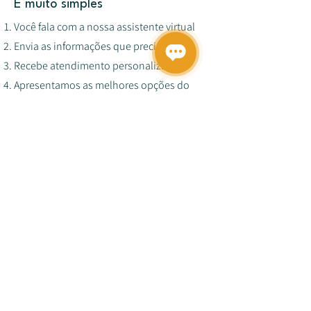
É muito simples
Você fala com a nossa assistente virtual
Envia as informações que precisamos
Recebe atendimento personalizado
Apresentamos as melhores opções do
mercado
Você escolhe e assina 100% online
Dinheiro na conta (em até 48h
dependendo do produto)
Opiniões de nossos
clientes