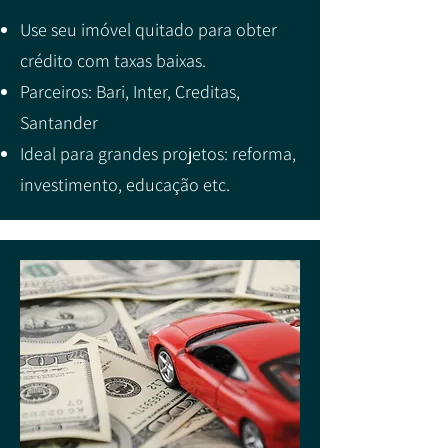
Use seu imóvel quitado para obter
crédito com taxas baixas.
Parceiros: Bari, Inter, Creditas,
Santander
Ideal para grandes projetos: reforma,
investimento, educação etc.