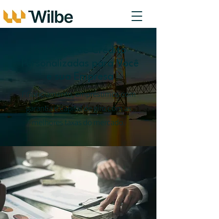
Soluções de Crédito
Personalizadas para Você
e sua Empresa
Financiamento, empréstimos com
garantia e capital de giro com as
melhores taxas do mercado.