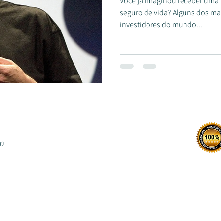
Você já imaginou receber uma 
seguro de vida? Alguns dos maiores empresários e
investidores do mundo...
402