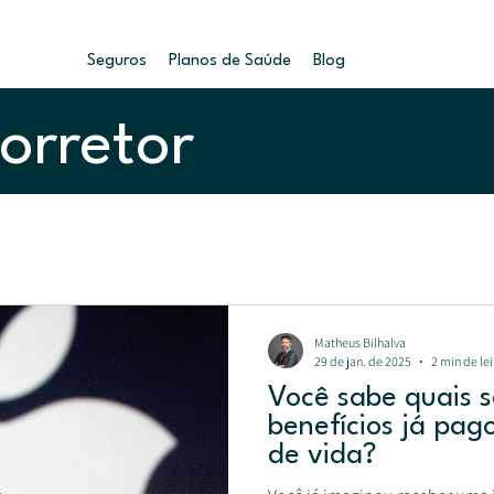
Seguros
Planos de Saúde
Blog
orretor
Matheus Bilhalva
29 de jan. de 2025
2 min de lei
Você sabe quais 
benefícios já pa
de vida?