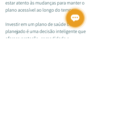
estar atento às mudanças para manter o 
plano acessível ao longo do tempo.
Investir em um plano de saúde bem 
planejado é uma decisão inteligente que 
oferece proteção, comodidade e 
tranquilidade para você, sua família ou 
sua equipe empresarial. Avalie todas 
essas questões para escolher a melhor 
opção que atenda às suas necessidades e 
garanta sua segurança.
Ver tudo
Posts recentes